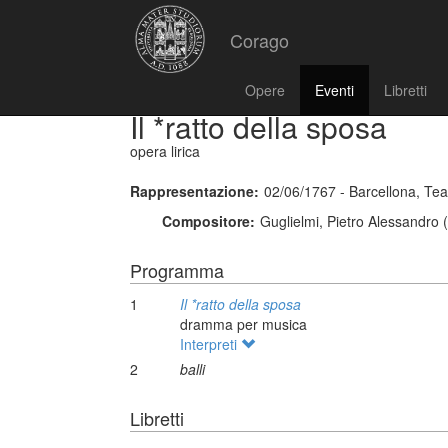
Corago
Opere
Eventi
Libretti
Il *ratto della sposa
opera lirica
Rappresentazione:
02/06/1767 - Barcellona, Tea
Compositore:
Guglielmi, Pietro Alessandro 
Programma
1
Il *ratto della sposa
dramma per musica
Interpreti
2
balli
Libretti