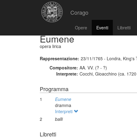
Corago
Opere
Eventi
Libretti
Eumene
opera lirica
Rappresentazione:
23/11/1765 - Londra, King's
Compositore:
AA. VV. (? - ?)
Interprete:
Cocchi, Gioacchino (ca. 1720
Programma
1
Eumene
dramma
Interpreti
2
balli
Libretti