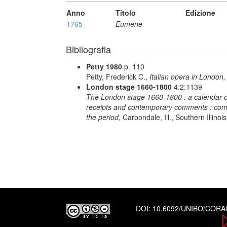
Anno
Titolo
Edizione
1765
Eumene
Bibliografia
Petty 1980
p. 110
Petty, Frederick C.,
Italian opera in London
London stage 1660-1800
4:2:1139
The London stage 1660-1800 : a calendar of 
receipts and contemporary comments : compil
the period,
Carbondale, Ill., Southern Illino
DOI:
10.6092/UNIBO/COR