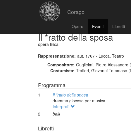
Corago
Opere
Eventi
Libretti
Il *ratto della sposa
opera lirica
Rappresentazione:
aut. 1767 - Lucca, Teatro
Compositore:
Guglielmi, Pietro Alessandro 
Costumista:
Trafieri, Giovanni Tommaso (f
Programma
1
Il *ratto della sposa
dramma giocoso per musica
Interpreti
2
balli
Libretti