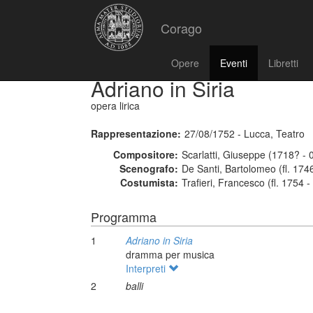
Corago
Opere
Eventi
Libretti
Adriano in Siria
opera lirica
Rappresentazione:
27/08/1752 - Lucca, Teatro
Compositore:
Scarlatti, Giuseppe (1718? - 
Scenografo:
De Santi, Bartolomeo (fl. 174
Costumista:
Trafieri, Francesco (fl. 1754 
Programma
1
Adriano in Siria
dramma per musica
Interpreti
2
balli