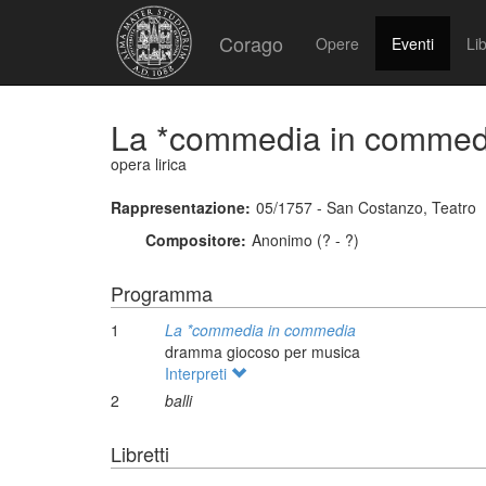
Corago
Opere
Eventi
Lib
La *commedia in commed
opera lirica
Rappresentazione:
05/1757 - San Costanzo, Teatro
Compositore:
Anonimo (? - ?)
Programma
1
La *commedia in commedia
dramma giocoso per musica
Interpreti
2
balli
Libretti