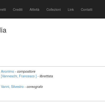
retti
Crediti
Attività
Collezioni
Link
Contatti
ia
Anonimo
-
compositore
[Vanneschi, Francesco ]
-
librettista
Vanni, Silvestro
-
coreografo