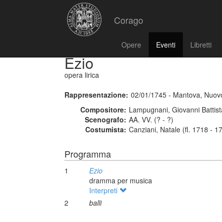
Corago
Opere
Eventi
Libretti
Ezio
opera lirica
Rappresentazione:
02/01/1745 - Mantova, Nuov
Compositore:
Lampugnani, Giovanni Battist
Scenografo:
AA. VV. (? - ?)
Costumista:
Canziani, Natale (fl. 1718 - 1
Programma
1
Ezio
dramma per musica
Interpreti
2
balli