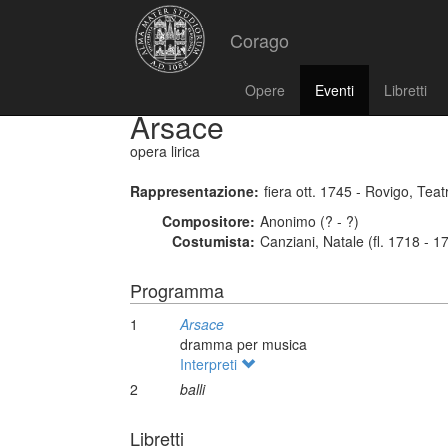
Corago
Opere
Eventi
Libretti
Arsace
opera lirica
Rappresentazione:
fiera ott. 1745 - Rovigo, Tea
Compositore:
Anonimo (? - ?)
Costumista:
Canziani, Natale (fl. 1718 - 1
Programma
1
Arsace
dramma per musica
Interpreti
2
balli
Libretti