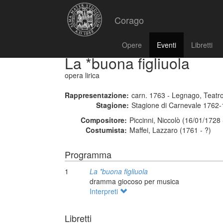
Corago
Opere
Eventi
Libretti
La *buona figliuola
opera lirica
Rappresentazione:
carn. 1763 - Legnago, Teatr
Stagione:
Stagione di Carnevale 1762
Compositore:
Piccinni, Niccolò (16/01/1728
Costumista:
Maffei, Lazzaro (1761 - ?)
Programma
1
La *buona figliuola
dramma giocoso per musica
Interpreti
Libretti