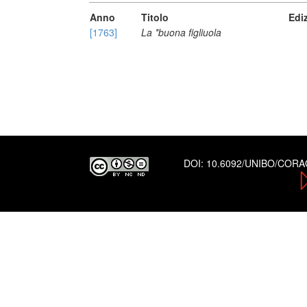
Anno
Titolo
Edi
[1763]
La *buona figliuola
DOI:
10.6092/UNIBO/COR