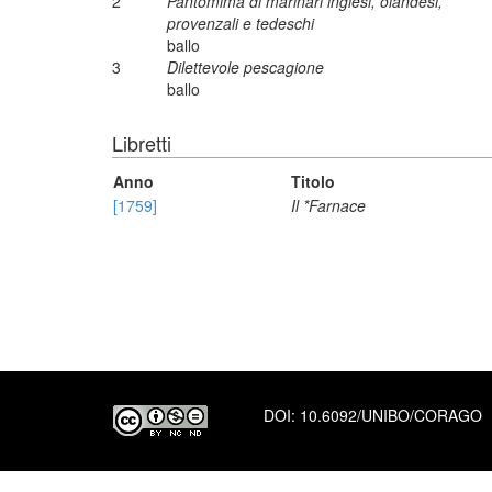
2
Pantomima di marinari inglesi, olandesi,
provenzali e tedeschi
ballo
3
Dilettevole pescagione
ballo
Libretti
Anno
Titolo
[1759]
Il *Farnace
DOI:
10.6092/UNIBO/CORAGO