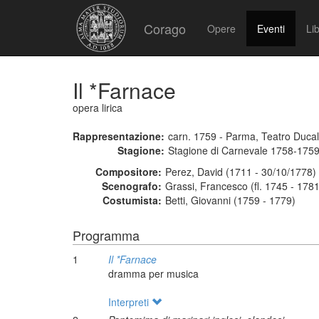
Corago
Opere
Eventi
Lib
Il *Farnace
opera lirica
Rappresentazione:
carn. 1759 - Parma, Teatro Duca
Stagione:
Stagione di Carnevale 1758-175
Compositore:
Perez, David (1711 - 30/10/1778)
Scenografo:
Grassi, Francesco (fl. 1745 - 1781
Costumista:
Betti, Giovanni (1759 - 1779)
Programma
1
Il *Farnace
dramma per musica
Interpreti