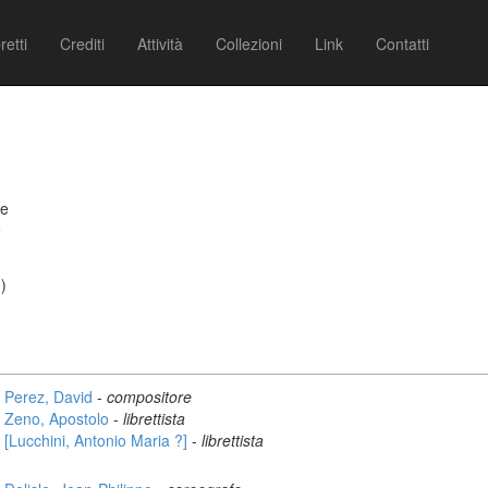
retti
Crediti
Attività
Collezioni
Link
Contatti
le
9
)
Perez, David
-
compositore
Zeno, Apostolo
-
librettista
[Lucchini, Antonio Maria ?]
-
librettista