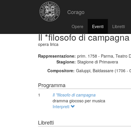
Corago
Opere
Eventi
Libretti
Il *filosofo di campagna
opera lirica
Rappresentazione:
prim. 1758 - Parma, Teatro 
Stagione:
Stagione di Primavera
Compositore:
Galuppi, Baldassare (1706 - 
Programma
1
Il *filosofo di campagna
dramma giocoso per musica
Interpreti
Libretti