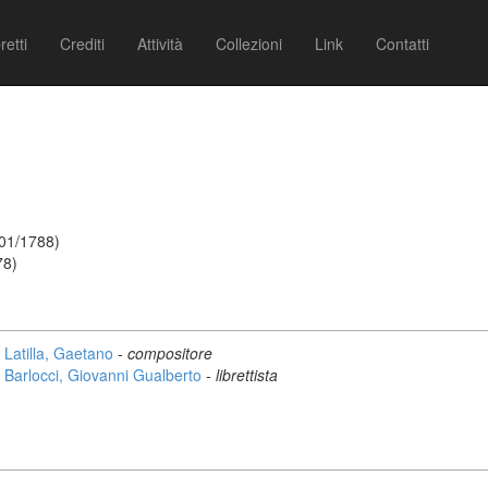
retti
Crediti
Attività
Collezioni
Link
Contatti
/01/1788)
78)
Latilla, Gaetano
-
compositore
Barlocci, Giovanni Gualberto
-
librettista