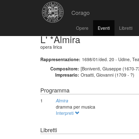
Corago
Opere
Eventi
Libretti
L' *Almira
opera lirica
Rappresentazione:
1698/01/ded. 20 - Udine, Te
Compositore:
[Boniventi, Giuseppe (1670-73
Impresario:
Orsatti, Giovanni (1709 - ?)
Programma
1
Almira
dramma per musica
Interpreti
Libretti