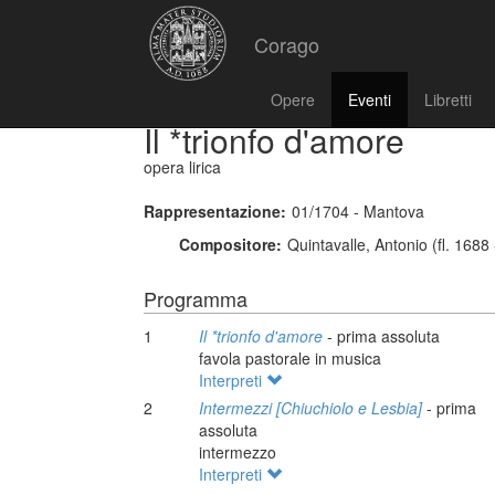
Corago
Opere
Eventi
Libretti
Il *trionfo d'amore
opera lirica
Rappresentazione:
01/1704 - Mantova
Compositore:
Quintavalle, Antonio (fl. 1688
Programma
1
Il *trionfo d'amore
- prima assoluta
favola pastorale in musica
Interpreti
2
Intermezzi [Chiuchiolo e Lesbia]
- prima
assoluta
intermezzo
Interpreti