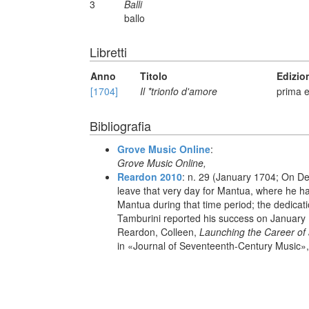
3
Balli
ballo
Libretti
Anno
Titolo
Edizio
[1704]
Il *trionfo d'amore
prima e
Bibliografia
Grove Music Online
:
Grove Music Online,
Reardon 2010
: n. 29 (January 1704; On D
leave that very day for Mantua, where he h
Mantua during that time period; the dedicat
Tamburini reported his success on January 
Reardon, Colleen,
Launching the Career of
in «Journal of Seventeenth-Century Music»,