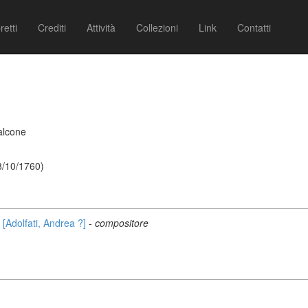
retti
Crediti
Attività
Collezioni
Link
Contatti
alcone
8/10/1760)
[Adolfati, Andrea ?]
-
compositore