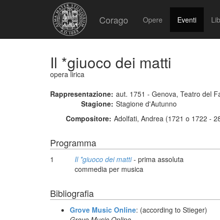
Corago
Opere
Eventi
Lib
Il *giuoco dei matti
opera lirica
Rappresentazione:
aut. 1751 - Genova, Teatro del F
Stagione:
Stagione d'Autunno
Compositore:
Adolfati, Andrea (1721 o 1722 - 2
Programma
1
Il *giuoco dei matti
- prima assoluta
commedia per musica
Bibliografia
Grove Music Online
: (according to Stieger)
Grove Music Online,