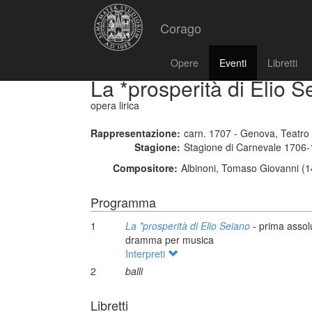
Corago
Opere
Eventi
Libretti
La *prosperità di Elio S
opera lirica
Rappresentazione:
carn. 1707 - Genova, Teatro
Stagione:
Stagione di Carnevale 1706
Compositore:
Albinoni, Tomaso Giovanni (1
Programma
1
La *prosperità di Elio Seiano
- prima assol
dramma per musica
Interpreti
2
balli
Libretti