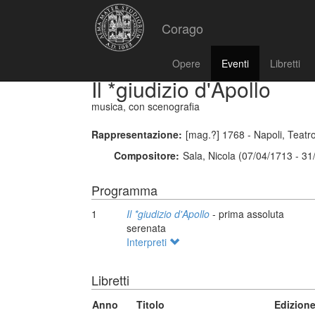
Corago
Opere
Eventi
Libretti
Il *giudizio d'Apollo
musica, con scenografia
Rappresentazione:
[mag.?] 1768 - Napoli, Teatr
Compositore:
Sala, Nicola (07/04/1713 - 31
Programma
1
Il *giudizio d'Apollo
- prima assoluta
serenata
Interpreti
Libretti
Anno
Titolo
Edizion