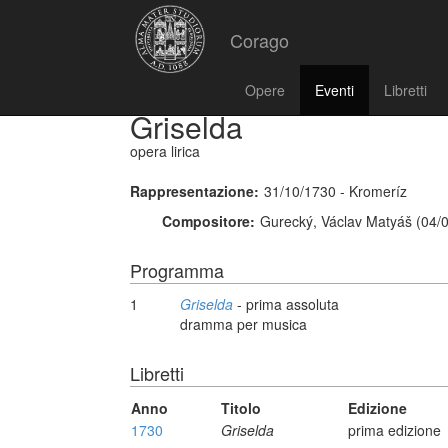
Corago
Opere
Eventi
Libretti
Griselda
opera lirica
Rappresentazione:
31/10/1730 - Kromeríz
Compositore:
Gurecký, Václav Matyáš (04/
Programma
1
Griselda
- prima assoluta
dramma per musica
Libretti
Anno
Titolo
Edizione
1730
Griselda
prima edizione