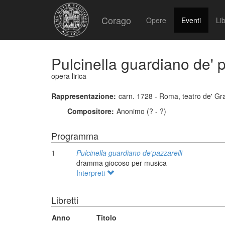
Corago
Opere
Eventi
Lib
Pulcinella guardiano de' p
opera lirica
Rappresentazione:
carn. 1728 - Roma, teatro de' Gr
Compositore:
Anonimo (? - ?)
Programma
1
Pulcinella guardiano de'pazzarelli
dramma giocoso per musica
Interpreti
Libretti
Anno
Titolo