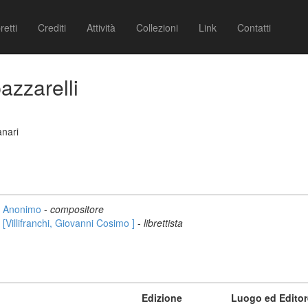
retti
Crediti
Attività
Collezioni
Link
Contatti
azzarelli
anari
Anonimo
-
compositore
[Villifranchi, Giovanni Cosimo ]
-
librettista
Edizione
Luogo ed Editor