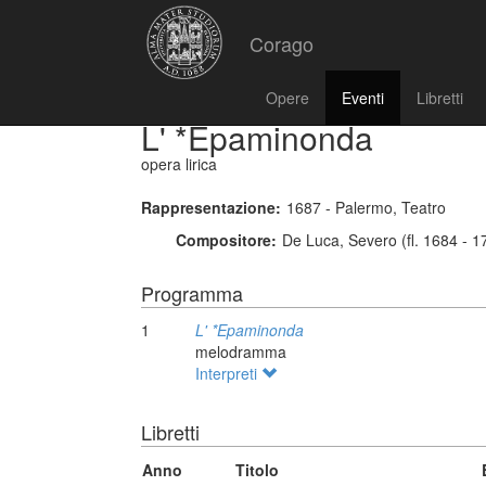
Corago
Opere
Eventi
Libretti
L' *Epaminonda
opera lirica
Rappresentazione:
1687 - Palermo, Teatro
Compositore:
De Luca, Severo (fl. 1684 - 1
Programma
1
L' *Epaminonda
melodramma
Interpreti
Libretti
Anno
Titolo