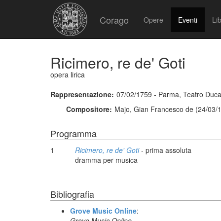
Corago
Opere
Eventi
Lib
Ricimero, re de' Goti
opera lirica
Rappresentazione:
07/02/1759 - Parma, Teatro Duca
Compositore:
Majo, Gian Francesco de (24/03/
Programma
1
Ricimero, re de' Goti
- prima assoluta
dramma per musica
Bibliografia
Grove Music Online
:
Grove Music Online,