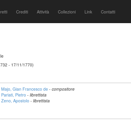
retti
Crediti
Attività
Collezioni
Link
Contatti
le
1732 - 17/11/1770)
Majo, Gian Francesco de
-
compositore
Pariati, Pietro
-
librettista
Zeno, Apostolo
-
librettista