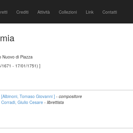
retti
Crediti
Attività
Collezioni
Link
Contatti
emia
o Nuovo di Piazza
/1671 - 17/01/1751) ]
[Albinoni, Tomaso Giovanni ]
-
compositore
Corradi, Giulio Cesare
-
librettista