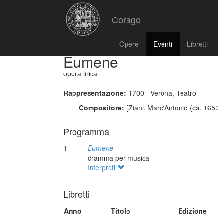
Corago
Opere
Eventi
Libretti
Eumene
opera lirica
Rappresentazione:
1700 - Verona, Teatro
Compositore:
[Ziani, Marc'Antonio (ca. 1653
Programma
1
Eumene
dramma per musica
Interpreti
Libretti
Anno
Titolo
Edizione