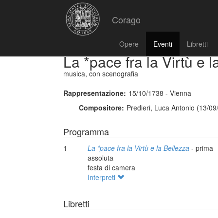
Corago
Opere
Eventi
Libretti
La *pace fra la Virtù e 
musica, con scenografia
Rappresentazione:
15/10/1738 - Vienna
Compositore:
Predieri, Luca Antonio (13/09
Programma
1
La *pace fra la Virtù e la Bellezza
- prima
assoluta
festa di camera
Interpreti
Libretti