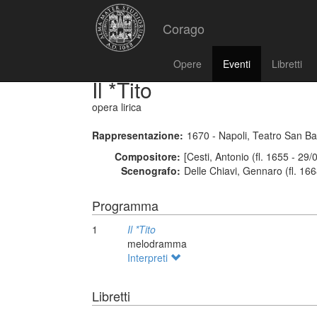
Corago
Opere
Eventi
Libretti
Il *Tito
opera lirica
Rappresentazione:
1670 - Napoli, Teatro San B
Compositore:
[Cesti, Antonio (fl. 1655 - 29/
Scenografo:
Delle Chiavi, Gennaro (fl. 16
Programma
1
Il *Tito
melodramma
Interpreti
Libretti