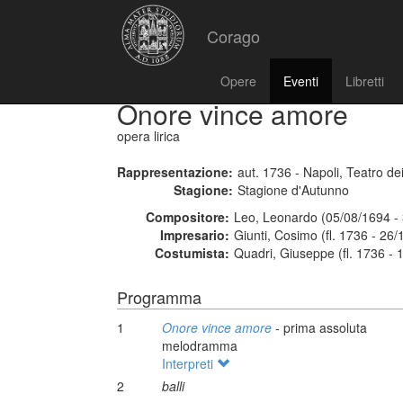
Corago
Opere
Eventi
Libretti
Onore vince amore
opera lirica
Rappresentazione:
aut. 1736 - Napoli, Teatro dei
Stagione:
Stagione d'Autunno
Compositore:
Leo, Leonardo (05/08/1694 -
Impresario:
Giunti, Cosimo (fl. 1736 - 26
Costumista:
Quadri, Giuseppe (fl. 1736 - 
Programma
1
Onore vince amore
- prima assoluta
melodramma
Interpreti
2
balli