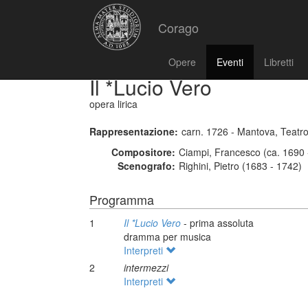
Corago
Opere
Eventi
Libretti
Il *Lucio Vero
opera lirica
Rappresentazione:
carn. 1726 - Mantova, Teatro
Compositore:
Ciampi, Francesco (ca. 1690 
Scenografo:
Righini, Pietro (1683 - 1742)
Programma
1
Il *Lucio Vero
- prima assoluta
dramma per musica
Interpreti
2
intermezzi
Interpreti