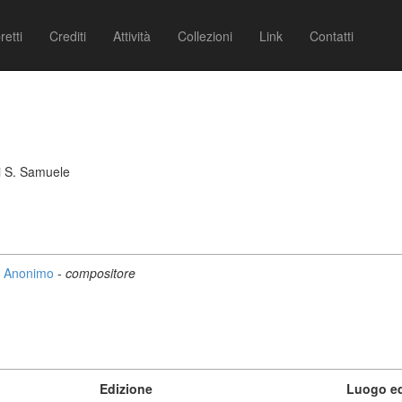
retti
Crediti
Attività
Collezioni
Link
Contatti
i S. Samuele
Anonimo
-
compositore
Edizione
Luogo ed