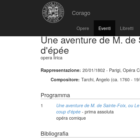
Corago
Opere
Eventi
Libretti
Une aventure de M. de 
d'épée
opera lirica
Rappresentazione:
20/01/1802 - Parigi, Opéra
Compositore:
Tarchi, Angelo (ca. 1760 - 19
Programma
1
Une aventure de M. de Sainte-Foix, ou Le
coup d'épée
- prima assoluta
opéra comique
Bibliografia