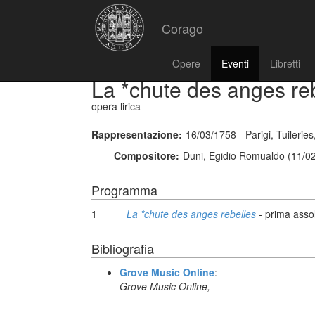
Corago
Opere
Eventi
Libretti
La *chute des anges re
opera lirica
Rappresentazione:
16/03/1758 - Parigi, Tuilerie
Compositore:
Duni, Egidio Romualdo (11/0
Programma
1
La *chute des anges rebelles
- prima asso
Bibliografia
Grove Music Online
:
Grove Music Online,