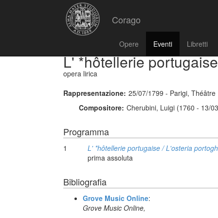
Corago
Opere
Eventi
Libretti
L' *hôtellerie portugaise
opera lirica
Rappresentazione:
25/07/1799 - Parigi, Théâtr
Compositore:
Cherubini, Luigi (1760 - 13/0
Programma
1
L' *hôtellerie portugaise / L'osteria portog
prima assoluta
Bibliografia
Grove Music Online
:
Grove Music Online,