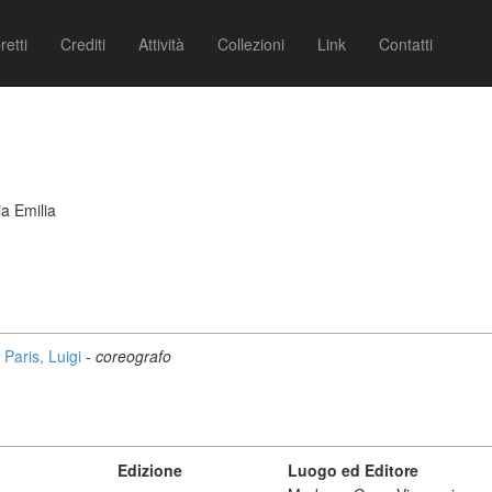
retti
Crediti
Attività
Collezioni
Link
Contatti
a Emilia
Paris, Luigi
-
coreografo
Edizione
Luogo ed Editore