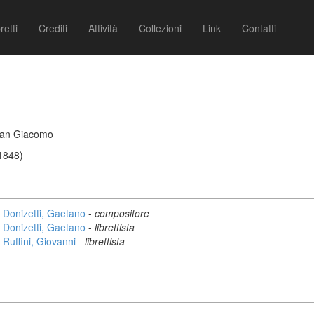
retti
Crediti
Attività
Collezioni
Link
Contatti
 San Giacomo
/1848)
Donizetti, Gaetano
-
compositore
Donizetti, Gaetano
-
librettista
Ruffini, Giovanni
-
librettista