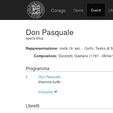
Corago
Opere
Eventi
Lib
Don Pasquale
opera lirica
Rappresentazione:
metà 19. sec. - Corfù, Teatro di
Compositore:
Donizetti, Gaetano (1797 - 08/04
Programma
1
Don Pasquale
dramma buffo
Interpreti
Libretti