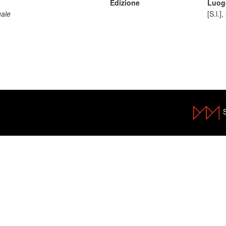
Edizione
Luog
ale
[S.l.],