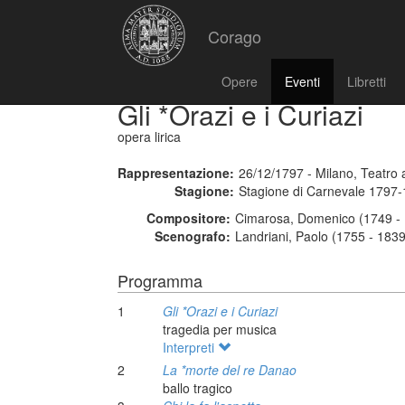
Corago
Opere
Eventi
Libretti
Gli *Orazi e i Curiazi
opera lirica
Rappresentazione:
26/12/1797 - Milano, Teatro a
Stagione:
Stagione di Carnevale 1797
Compositore:
Cimarosa, Domenico (1749 - 
Scenografo:
Landriani, Paolo (1755 - 1839
Programma
1
Gli *Orazi e i Curiazi
tragedia per musica
Interpreti
2
La *morte del re Danao
ballo tragico