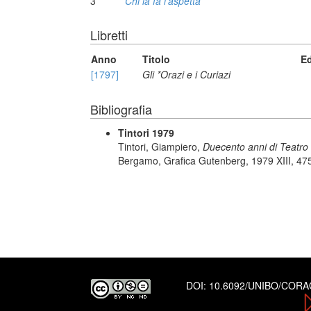
3
Chi la fa l'aspetta
Libretti
Anno
Titolo
Ed
[1797]
Gli *Orazi e i Curiazi
Bibliografia
Tintori 1979
Tintori, Giampiero,
Duecento anni di Teatro 
Bergamo, Grafica Gutenberg, 1979 XIII, 475
DOI:
10.6092/UNIBO/COR