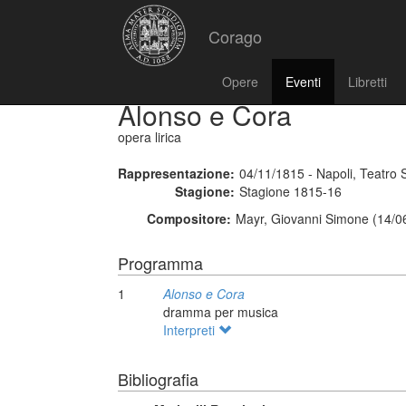
Corago
Opere
Eventi
Libretti
Alonso e Cora
opera lirica
Rappresentazione:
04/11/1815 - Napoli, Teatro 
Stagione:
Stagione 1815-16
Compositore:
Mayr, Giovanni Simone (14/0
Programma
1
Alonso e Cora
dramma per musica
Interpreti
Bibliografia