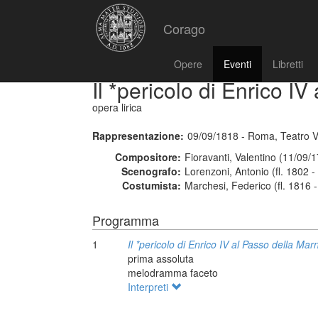
Corago
Opere
Eventi
Libretti
Il *pericolo di Enrico I
opera lirica
Rappresentazione:
09/09/1818 - Roma, Teatro V
Compositore:
Fioravanti, Valentino (11/09/
Scenografo:
Lorenzoni, Antonio (fl. 1802 -
Costumista:
Marchesi, Federico (fl. 1816 
Programma
1
Il *pericolo di Enrico IV al Passo della Mar
prima assoluta
melodramma faceto
Interpreti