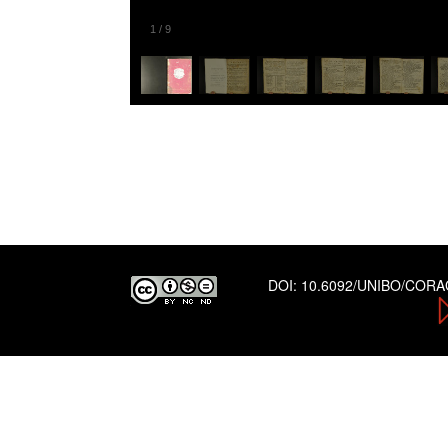
1
/
9
DOI:
10.6092/UNIBO/COR