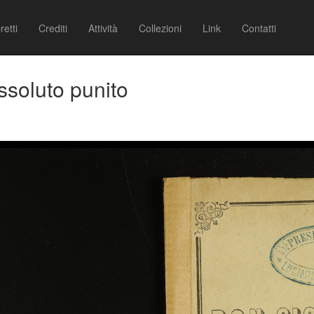
retti
Crediti
Attività
Collezioni
Link
Contatti
ssoluto punito