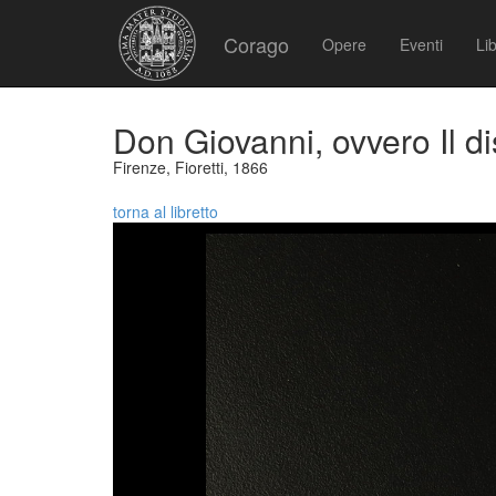
Corago
Opere
Eventi
Lib
Don Giovanni, ovvero Il di
Firenze, Fioretti, 1866
torna al libretto