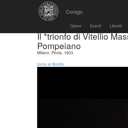
Corago
Opere
Eventi
Libretti
Il *trionfo di Vitellio M
Pompeiano
Milano, Pirola, 1803
torna al libretto