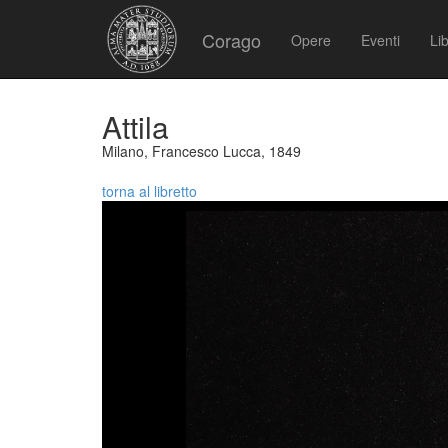
Corago
Opere
Eventi
Lib
Attila
Milano, Francesco Lucca, 1849
torna al libretto