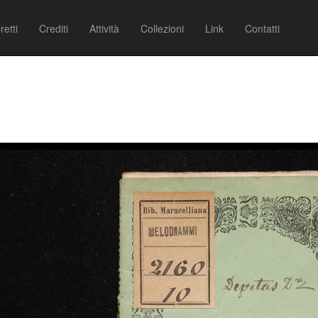
retti
Crediti
Attività
Collezioni
Link
Contatti