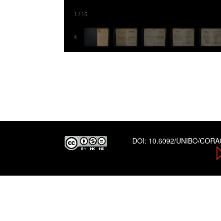
1
/
15
DOI:
10.6092/UNIBO/COR