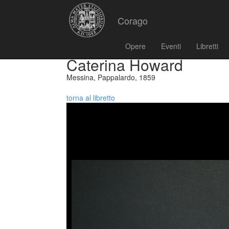
Corago
Opere
Eventi
Libretti
Caterina Howard
Messina, Pappalardo, 1859
torna al libretto