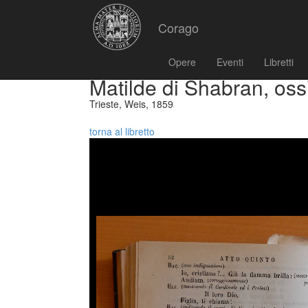
Corago
Opere
Eventi
Libretti
Matilde di Shabran, oss
Trieste, Weis, 1859
torna al libretto