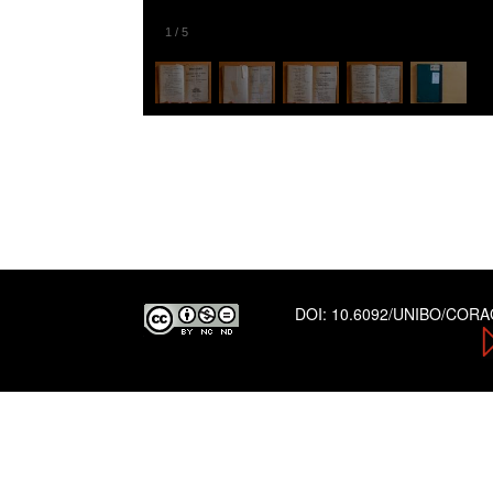
1
/
5
DOI:
10.6092/UNIBO/COR