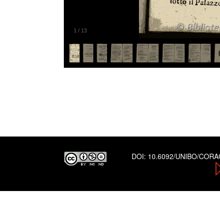
1
/
13
DOI:
10.6092/UNIBO/COR