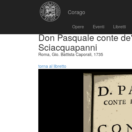
Corago
Opere
Eventi
Libretti
Don Pasquale conte de
Sciacquapanni
Roma, Gio. Battista Caporali, 1735
torna al libretto