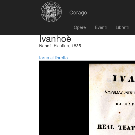
Corago
Opere
Eventi
Libretti
Ivanhoè
Napoli, Flautina, 1835
torna al libretto