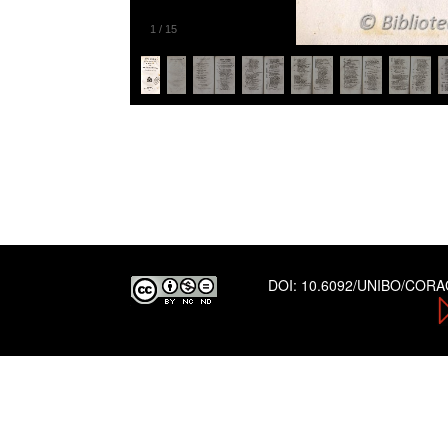
1
/
15
DOI:
10.6092/UNIBO/COR