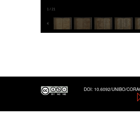
1
/
21
DOI:
10.6092/UNIBO/COR