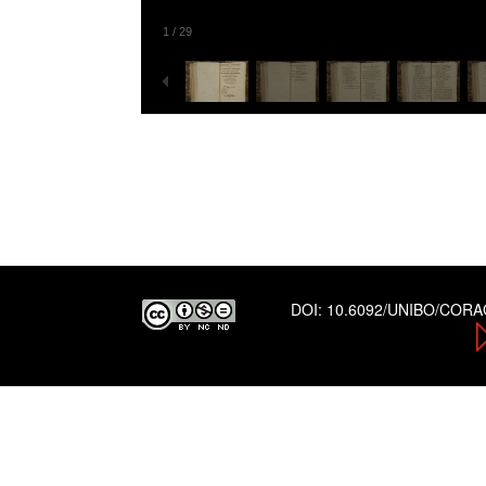
1
/
29
DOI:
10.6092/UNIBO/COR