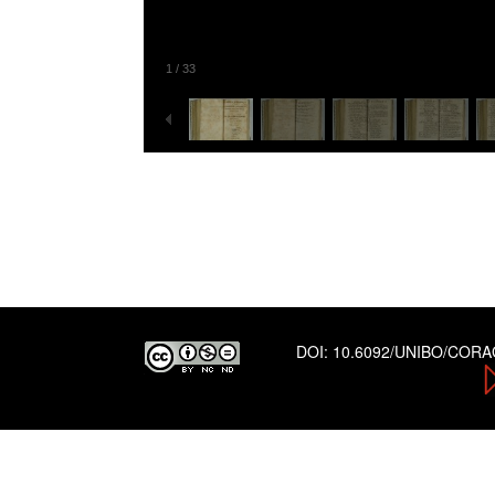
1
/
33
DOI:
10.6092/UNIBO/COR