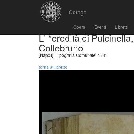
Corago
Opere
Eventi
Libretti
L' *eredità di Pulcinella,
Collebruno
[Napoli], Tipografia Comunale, 1831
torna al libretto