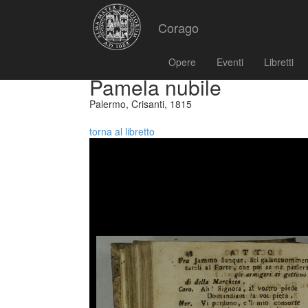
Corago
Opere
Eventi
Libretti
Pamela nubile
Palermo, Crisanti, 1815
torna al libretto