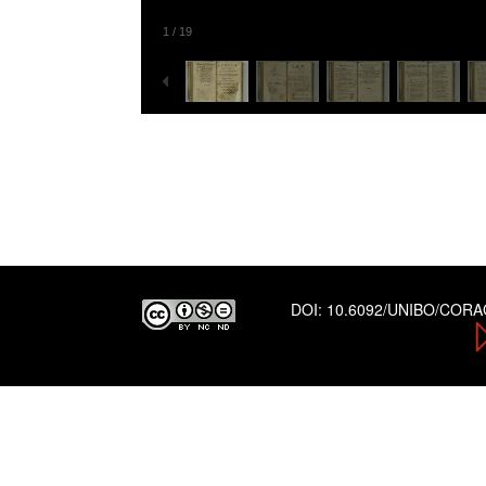
1
/
19
DOI:
10.6092/UNIBO/COR