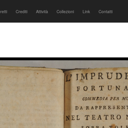
retti
Crediti
Attività
Collezioni
Link
Contatti