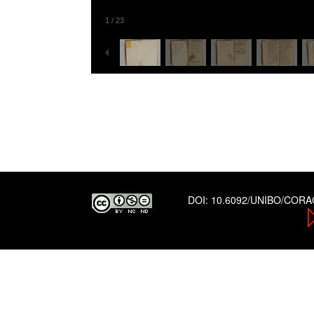
1
/
23
DOI:
10.6092/UNIBO/COR