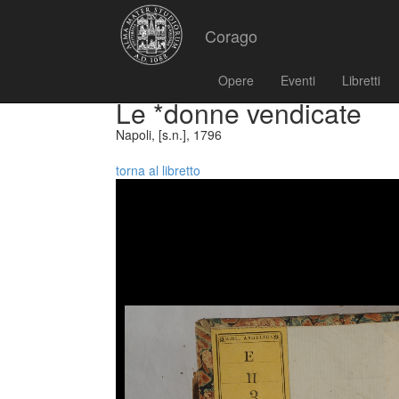
Corago
Opere
Eventi
Libretti
Le *donne vendicate
Napoli, [s.n.], 1796
torna al libretto