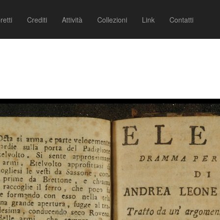
retti
Crediti
Attività
Collezioni
Link
Contatti