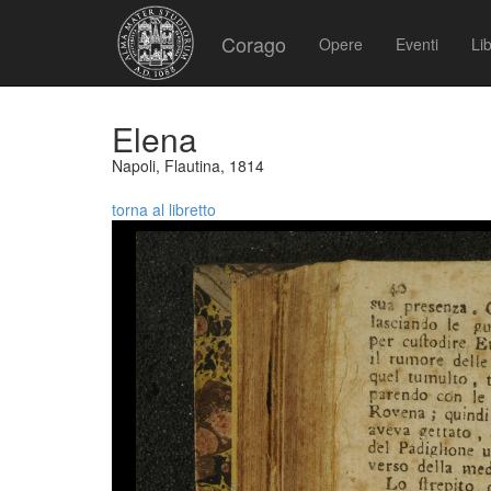
Corago
Opere
Eventi
Lib
Elena
Napoli, Flautina, 1814
torna al libretto